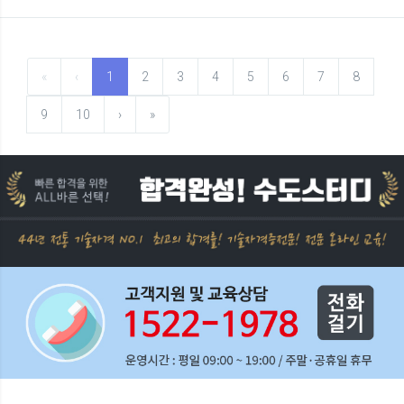
«
‹
1
2
3
4
5
6
7
8
9
10
›
»