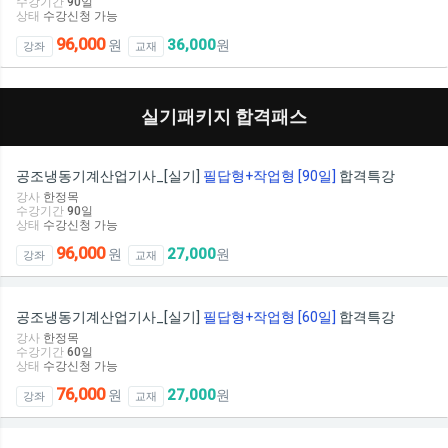
수강기간
90
일
상태
수강신청 가능
96,000
36,000
원
원
강좌
교재
실기패키지 합격패스
공조냉동기계산업기사_[실기]
필답형+작업형 [90일]
합격특강
강사
한정목
수강기간
90
일
상태
수강신청 가능
96,000
27,000
원
원
강좌
교재
공조냉동기계산업기사_[실기]
필답형+작업형 [60일]
합격특강
강사
한정목
수강기간
60
일
상태
수강신청 가능
76,000
27,000
원
원
강좌
교재