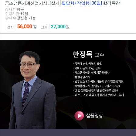
공조냉동기계산업기사_[실기]
필답형+작업형 [30일]
합격특강
강사
한정목
수강기간
30
일
상태
수강신청 가능
56,000
27,000
원
원
강좌
교재