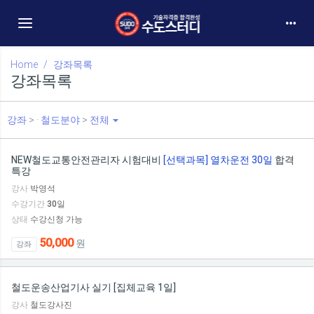
Toggle navigation
Home
강좌목록
강좌목록
강좌
>
· 철도분야
>
전체
NEW철도교통안전관리자 시험대비
[선택과목] 열차운전 30일
합격
특강
강사
박영석
수강기간
30
일
상태
수강신청 가능
50,000
원
강좌
철도운송산업기사 실기 [집체교육 1일]
강사
철도강사진