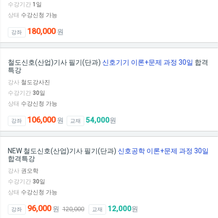
수강기간
1
일
상태
수강신청 가능
180,000
원
강좌
철도신호(산업)기사 필기(단과)
신호기기 이론+문제 과정 30일
합격
특강
강사
철도강사진
수강기간
30
일
상태
수강신청 가능
106,000
54,000
원
원
강좌
교재
NEW 철도신호(산업)기사 필기(단과)
신호공학 이론+문제 과정 30일
합격특강
강사
권오학
수강기간
30
일
상태
수강신청 가능
96,000
12,000
원
원
120,000
강좌
교재