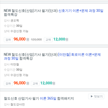
NEW 철도신호(산업)기사 필기(단과)
신호기기 이론+문제 과정 30일
합격특강
강사
권오학
수강기간
30
일
상태
수강신청 가능
96,000
12,000
원
원
120,000
강좌
교재
NEW 철도신호(산업)기사 필기(단과)
[이만철] 회로이론 이론+문제
과정 30일
합격특강
강사
이만철
수강기간
30
일
상태
수강신청 가능
96,000
12,000
원
원
강좌
교재
맛보기
철도신호 산업기사 필기
이론 365일
합격패키지
강사
철도강사진