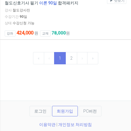
맛보기
철도신호기사 필기
이론 90일
합격패키지
강사
철도강사진
수강기간
90
일
상태
수강신청 가능
424,000
78,000
원
원
강좌
교재
«
‹
1
2
›
»
로그인
회원가입
PC버전
이용약관
|
개인정보 처리방침